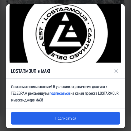
Источник:
https://t.me/voin_dv/7561
ID:
15448
| Автор:
Артем
| Дата:
2024-03-19
| Просмотров:
811
| Теги:
Популярные за сегодня видео
×
LOSTARMOUR в MAX!
Уважаемые пользователи! В условиях ограничения доступа к
TELEGRAM рекомендуем
подписаться
на канал проекта LOSTARMOUR
в мессенджере MAX!
Подписаться
Lostarmour | Carthago Delenda Est | 2014-2026