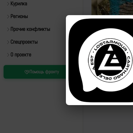
Курилка
Регионы
Прочие конфликты
Спецпроекты
О проекте
Источник:
https://t.m
Помощь фронту