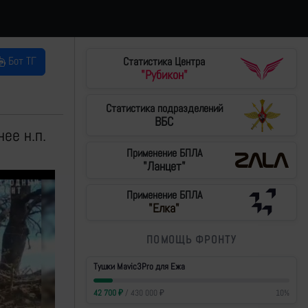
Бот ТГ
Статистика Центра
"Рубикон"
Статистика подразделений
ВБС
ее н.п.
Применение БПЛА
"Ланцет"
Применение БПЛА
"Елка"
ПОМОЩЬ ФРОНТУ
Тушки Mavic3Pro для Ежа
42 700
₽
/
430 000
₽
10
%