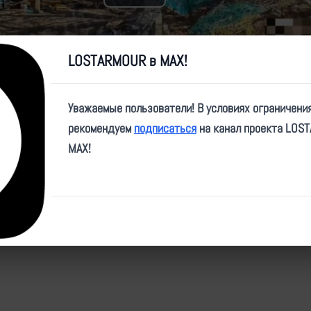
Play
Video
LOSTARMOUR в MAX!
Уважаемые пользователи! В условиях ограничени
рекомендуем
подписаться
на канал проекта LOS
e/finistteamm/103
MAX!