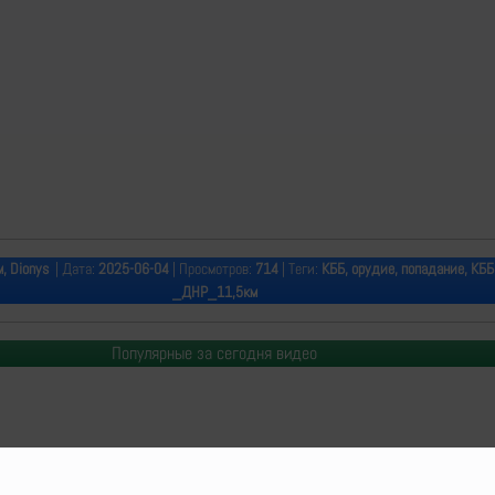
м, Dionys
| Дата:
2025-06-04
| Просмотров:
714
| Теги:
КББ, орудие, попадание, КББ
_ДНР_11,5км
Популярные за сегодня видео
o Delenda Est | 2014-2026