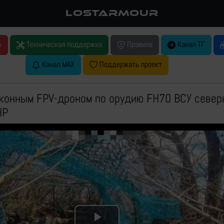
LOSTARMOUR
у
Техническая поддержка
Правила
Канал ТГ
Канал MAX
Поддержать проект
конным FPV-дроном по орудию FH70 ВСУ северн
НР