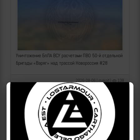
Уничтожение БпЛА ВСУ расчетами ПВО 50-й отдельной
бригады «Варяг» над трассой Новороссия #28
2026-08-06 | makpif |
138