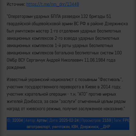
Источник:
https://t.me/nm_dnr/13448
"Операторами ударных БПЛА разведки 132 бригады 51
гвардейской общевойсковой армии ВС РФ в районе Дзержинска
был уничтожен мастер 1-го отделения ударных беспилотных
авиационных комплексов 2-го взвода ударных беспилотных
авиационных комплексов 1-й роты ударных беспилотных
авиационных комплексов батальона беспилотных систем 100
ОМБр ВСУ Серганчук Андрей Николаевич 11.06.1984 года
рождения.
Известный украинский националист с позывным "Фестиваль",
участник государственного переворота в Киеве в 2014 году,
участник карательной операции - т.н. "АТО" против мирных
жителей Донбасса, за свои "заслуги" отмеченный целым рядом
наград от киевского режима, получил заслуженное наказание."
ID:
32004
| Автор:
Артем
| Дата:
2025-02-24
| Просмотров:
2159
| Теги:
FPV,
автотранспорт, уничтожен, КВН, Дзержинск, _ДНР