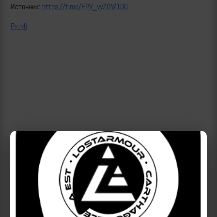
Источник:
https://t.me/FPV_vyZOV/100
Рутуб