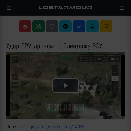
LOSTARMOUR
Удар FPV-дроном по блиндажу ВСУ
Play
Video
Источник:
https://t.me/rusich_army/14965