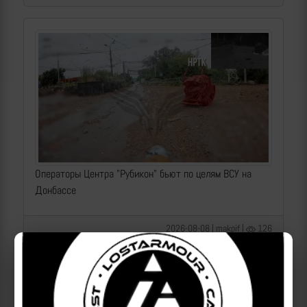
Операторы Центра "Рубикон" бьют по целям ВСУ на
Донбассе
2026-08-08 | makpif |
126