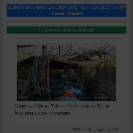
ID:
18497
| Автор:
Артем
| Дата:
2024-06-02
| Просмотров:
1135
| Теги:
FPV,
позиция, попадание
Популярные за сегодня видео
Операторы Центра "Рубикон" бьют по целям ВСУ на
Краснолиманском направлении
2026-08-08 | makpif |
163