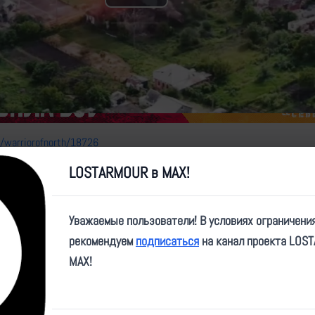
Play
Video
e/warriorofnorth/18726
LOSTARMOUR в MAX!
Уважаемые пользователи! В условиях ограничени
рекомендуем
подписаться
на канал проекта LOS
MAX!