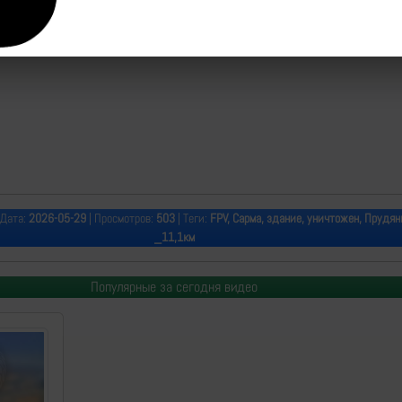
 Дата:
2026-05-29
| Просмотров:
503
| Теги:
FPV, Сарма, здание, уничтожен, Прудян
_11,1км
Популярные за сегодня видео