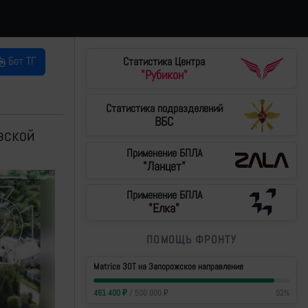
Бот ТГ
Статистика Центра
"Рубикон"
Статистика подразделений
ВБС
вской
Применение БПЛА
"Ланцет"
Применение БПЛА
"Елка"
ПОМОЩЬ ФРОНТУ
Matrice 30T на Запорожское направление
461 400
₽
/
500 000
₽
92
%