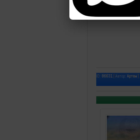
ID:
86631
| Автор:
Артем
|