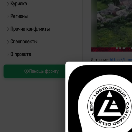
Курилка
Регионы
Прочие конфликты
Спецпроекты
О проекте
Источник:
https://t.m
Помощь фронту