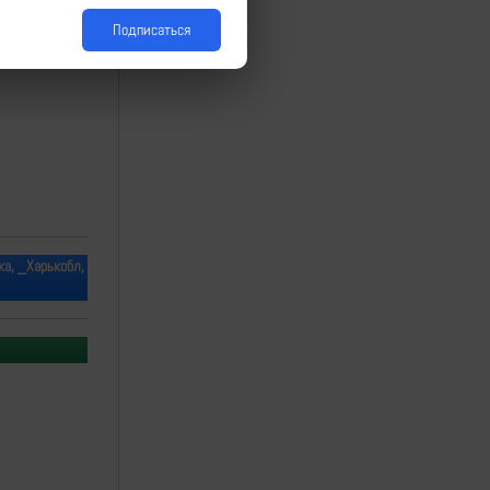
Подписаться
ка, _Харькобл,