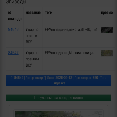
Эпизоды
id
название
теги
превью
эпизода
84646
Удар по
FPV,попадание,пехота,ВТ-40,ТпВ
пехоте
ВСУ
84647
Удар по
FPV,попадание,Молния,позиция
позиции
ВСУ
ID:
84645
| Автор:
makpif
| Дата:
2026-05-12
| Просмотров:
390
| Теги:
_нарезка
Популярные за сегодня видео