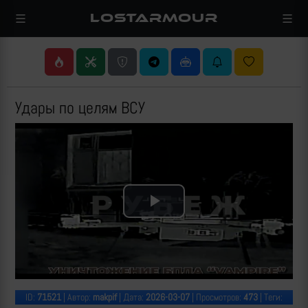
LOSTARMOUR
Удары по целям ВСУ
Play
Video
ID:
71521
| Автор:
makpif
| Дата:
2026-03-07
| Просмотров:
473
| Теги: