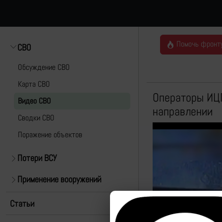
Помочь фронт
СВО
Обсуждение СВО
Карта СВО
Операторы ИЦП
Видео СВО
направлении
Cводки СВО
Поражение объектов
Потери ВСУ
Применение вооружений
Статьи