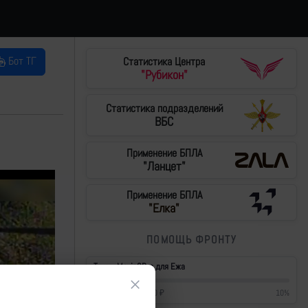
Бот ТГ
Статистика Центра
"Рубикон"
Статистика подразделений
ВБС
Применение БПЛА
"Ланцет"
Применение БПЛА
"Елка"
ПОМОЩЬ ФРОНТУ
Тушки Mavic3Pro для Ежа
×
42 700
₽
/
430 000
₽
10
%