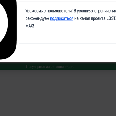
Play
Уважаемые пользователи! В условиях ограничени
Video
рекомендуем
подписаться
на канал проекта LOS
MAX!
ID:
80959
| Автор:
makpif
| Дата:
2026-05-07
| Просмотров:
279
| Теги:
Популярные за сегодня видео