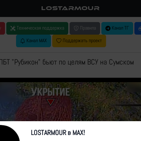
LOSTARMOUR
у
Техническая поддержка
Правила
Канал ТГ
Канал MAX
Поддержать проект
БТ "Рубикон" бьют по целям ВСУ на Сумском
LOSTARMOUR в MAX!