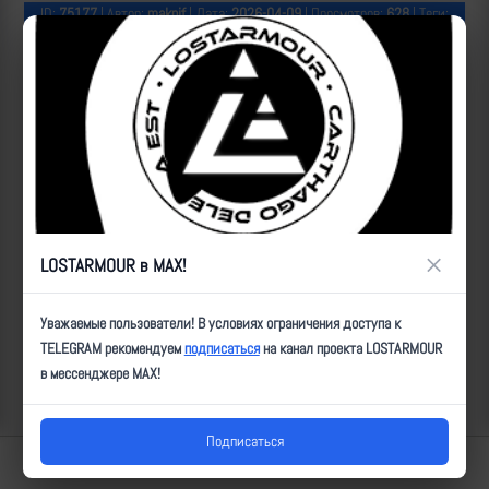
ID:
75177
| Автор:
makpif
| Дата:
2026-04-09
| Просмотров:
628
| Теги:
Популярные за сегодня видео
×
LOSTARMOUR в MAX!
Уважаемые пользователи! В условиях ограничения доступа к
TELEGRAM рекомендуем
подписаться
на канал проекта LOSTARMOUR
в мессенджере MAX!
Подписаться
Lostarmour | Carthago Delenda Est | 2014-2026