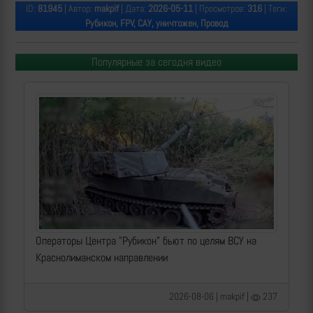
ID:
81945
| Автор:
makpif
| Дата:
2026-05-11
| Просмотров:
316
| Теги:
Рубикон, FPV, САУ, уничтожен, Провод
Популярные за сегодня видео
Операторы Центра "Рубикон" бьют по целям ВСУ на
Краснолиманском направлении
2026-08-06 | makpif |
237