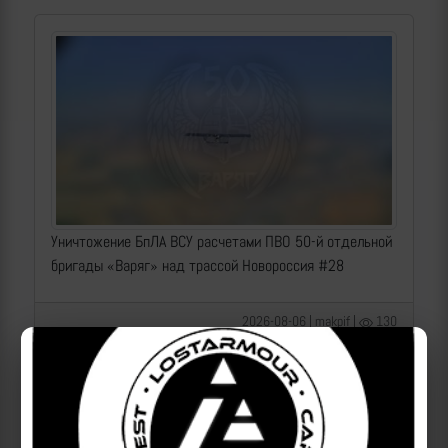
Уничтожение БпЛА ВСУ расчетами ПВО 50-й отдельной
бригады «Варяг» над трассой Новороссия #28
2026-08-06 | makpif |
130