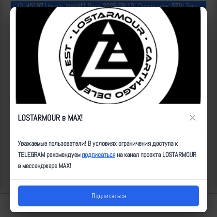
ID:
45197
| Автор:
makpif
| Дата:
2025-08-19
| Просмотров:
570
| Теги:
Популярные за сегодня видео
×
LOSTARMOUR в MAX!
Уважаемые пользователи! В условиях ограничения доступа к
TELEGRAM рекомендуем
подписаться
на канал проекта LOSTARMOUR
в мессенджере MAX!
Подписаться
Lostarmour | Carthago Delenda Est | 2014-2026