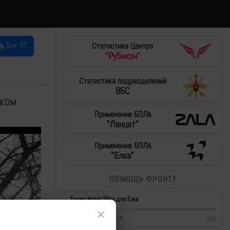
Бот ТГ
Статистика Центра
"Рубикон"
Статистика подразделений
ВБС
ском
Применение БПЛА
"Ланцет"
Применение БПЛА
"Елка"
ПОМОЩЬ ФРОНТУ
Тушки Mavic3Pro для Ежа
×
42 700
₽
/
430 000
₽
10
%