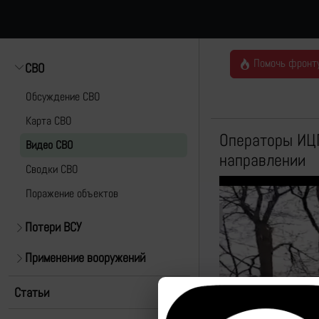
Помочь фронт
СВО
Обсуждение СВО
Карта СВО
Операторы ИЦП
Видео СВО
направлении
Cводки СВО
Поражение объектов
Потери ВСУ
Применение вооружений
Статьи