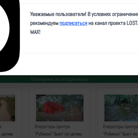
Play
Уважаемые пользователи! В условиях ограничени
Video
рекомендуем
подписаться
на канал проекта LOS
MAX!
ID:
77165
| Автор:
makpif
| Дата:
2026-04-20
| Просмотров:
437
| Теги:
Популярные за сегодня видео
а
Операторы Центра
Операторы Центр
о целям
"Рубикон" бьют по целям
"Рубикон" бьют по