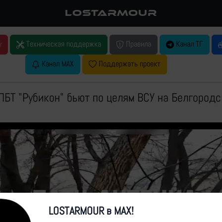
LOSTARMOUR
у
Техническая поддержка
Правила
Канал ТГ
Канал MAX
Поддержать проект
БТ "Рубикон" бьют по целям ВСУ на Белгород
LOSTARMOUR в MAX!