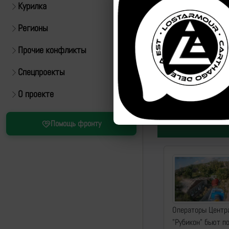
Курилка
Регионы
Прочие конфликты
Спецпроекты
О проекте
Помощь фронту
Операторы Центр
"Рубикон" бьют п