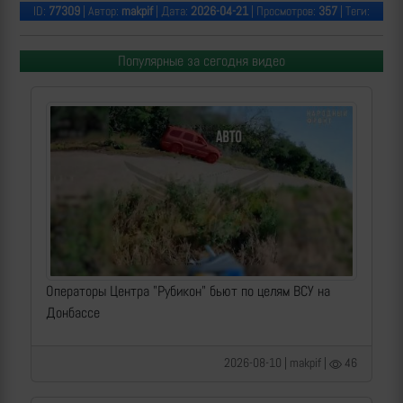
ID:
77309
| Автор:
makpif
| Дата:
2026-04-21
| Просмотров:
357
| Теги:
Популярные за сегодня видео
Операторы Центра "Рубикон" бьют по целям ВСУ на
Донбассе
2026-08-10 | makpif |
46