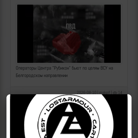
Операторы Центра "Рубикон" бьют по целям ВСУ на
Белгородском направлении
2026-08-10 | makpif |
14