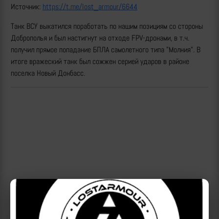
Источник:
https://t.me/lost_armour/6644
Танк ВСУ выкатился поработать по нашим позициям со стороны
Доброполья и был настигнут на отходе FPV-дронами, в т.ч.
получил прямое попадание БПЛА самолетного типа "Молния". В
итоге вражеский танк был сожжен серией ударов в районе
поселка Новый Донбасс.