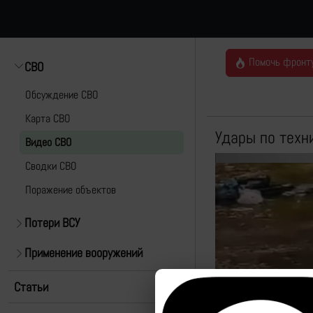
Помочь фронт
СВО
Обсуждение СВО
Карта СВО
Удары по техн
Видео СВО
Cводки СВО
Поражение объектов
Потери ВСУ
Применение вооружений
Статьи