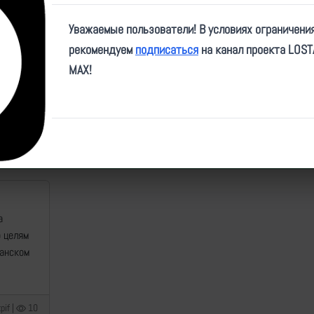
Video
Уважаемые пользователи! В условиях ограничени
рекомендуем
подписаться
на канал проекта LOS
MAX!
ID:
31076
| Автор:
makpif
| Дата:
2025-02-02
| Просмотров:
1514
| Теги:
Популярные за сегодня видео
а
о целям
манском
pif |
10