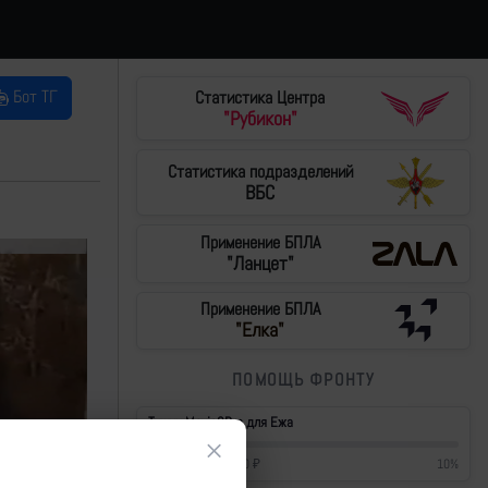
Бот ТГ
Статистика Центра
"Рубикон"
Статистика подразделений
ВБС
Применение БПЛА
"Ланцет"
Применение БПЛА
"Елка"
ПОМОЩЬ ФРОНТУ
Тушки Mavic3Pro для Ежа
×
42 700
₽
/
430 000
₽
10
%