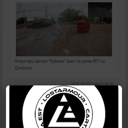
Операторы Центра "Рубикон" бьют по целям ВСУ на
Донбассе
2026-08-08 | makpif |
52