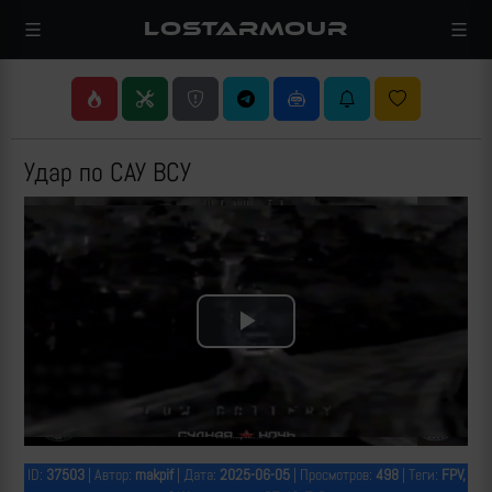
LOSTARMOUR
Удар по САУ ВСУ
Play
Video
ID:
37503
| Автор:
makpif
| Дата:
2025-06-05
| Просмотров:
498
| Теги:
FPV,