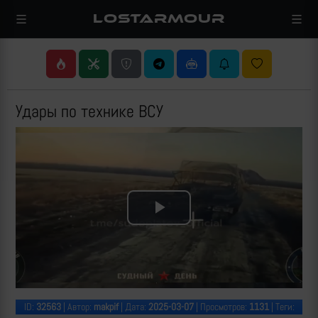
LOSTARMOUR
Удары по технике ВСУ
Play
Video
ID:
32563
| Автор:
makpif
| Дата:
2025-03-07
| Просмотров:
1131
| Теги: