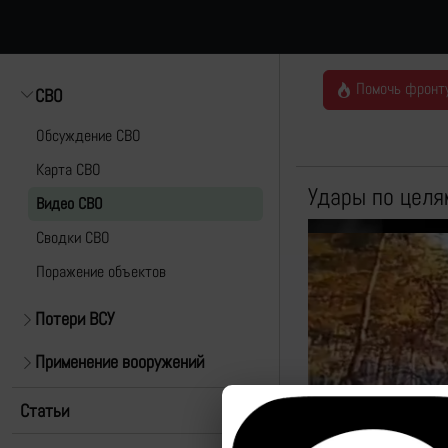
Помочь фронт
СВО
Обсуждение СВО
Карта СВО
Удары по целя
Видео СВО
Cводки СВО
Поражение объектов
Потери ВСУ
Применение вооружений
Статьи