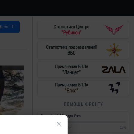
Бот ТГ
Статистика Центра
"Рубикон"
Статистика подразделений
ВБС
Применение БПЛА
"Ланцет"
Применение БПЛА
"Елка"
ПОМОЩЬ ФРОНТУ
Тушки Mavic3Pro для Ежа
×
42 700
₽
/
430 000
₽
10
%