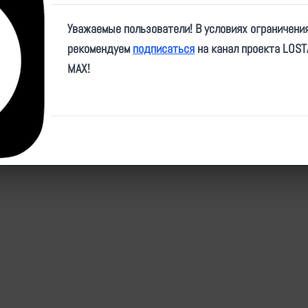
Video
Уважаемые пользователи! В условиях ограничени
рекомендуем
подписаться
на канал проекта LOS
MAX!
ID:
32776
| Автор:
makpif
| Дата:
2025-03-09
| Просмотров:
1291
| Теги:
Популярные за сегодня видео