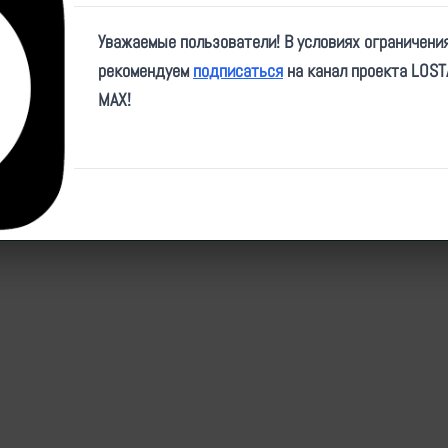
Video
Уважаемые пользователи! В условиях ограничени
рекомендуем
подписаться
на канал проекта LOS
MAX!
ID:
31654
| Автор:
makpif
| Дата:
2025-02-14
| Просмотров:
813
| Теги:
Популярные за сегодня видео