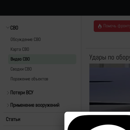
Помочь фронт
СВО
Обсуждение СВО
Карта СВО
Удары по обор
Видео СВО
Cводки СВО
Поражение объектов
Потери ВСУ
Применение вооружений
Статьи