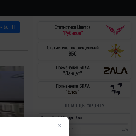
Бот ТГ
Статистика Центра
"Рубикон"
Статистика подразделений
ВБС
Применение БПЛА
"Ланцет"
Применение БПЛА
"Елка"
ПОМОЩЬ ФРОНТУ
Тушки Mavic3Pro для Ежа
×
42 700
₽
/
430 000
₽
10
%