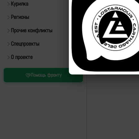
Курилка
Регионы
Прочие конфликты
Спецпроекты
О проекте
Помощь фронту