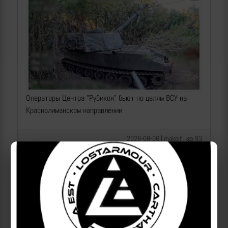
Операторы Центра "Рубикон" бьют по целям ВСУ на
Краснолиманском направлении
2026-08-06 | makpif |
93