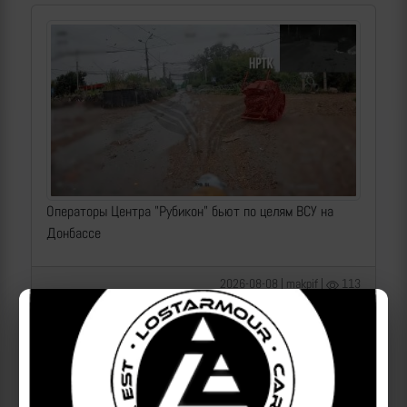
Операторы Центра "Рубикон" бьют по целям ВСУ на
Донбассе
2026-08-08 | makpif |
113