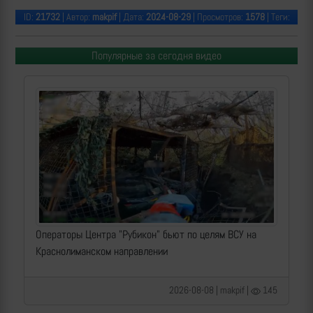
ID:
21732
| Автор:
makpif
| Дата:
2024-08-29
| Просмотров:
1578
| Теги:
Популярные за сегодня видео
Операторы Центра "Рубикон" бьют по целям ВСУ на
Краснолиманском направлении
2026-08-08 | makpif |
145