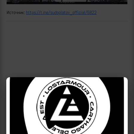
Источник:
https://t.me/sudoplatov_official/5822