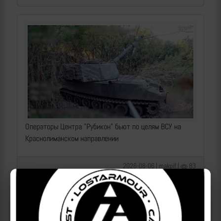
Операторы Центра "Рубикон" бьют по целям ВСУ на
Краснолиманском направлении
2026-08-06 | makpif |
83