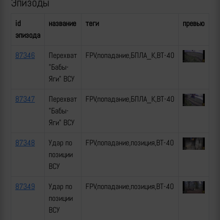
Эпизоды
id
название
теги
превью
эпизода
87346
Перехват
FPV,попадание,БПЛА_К,ВТ-40
"Бабы-
Яги" ВСУ
87347
Перехват
FPV,попадание,БПЛА_К,ВТ-40
"Бабы-
Яги" ВСУ
87348
Удар по
FPV,попадание,позиция,ВТ-40
позиции
ВСУ
87349
Удар по
FPV,попадание,позиция,ВТ-40
позиции
ВСУ