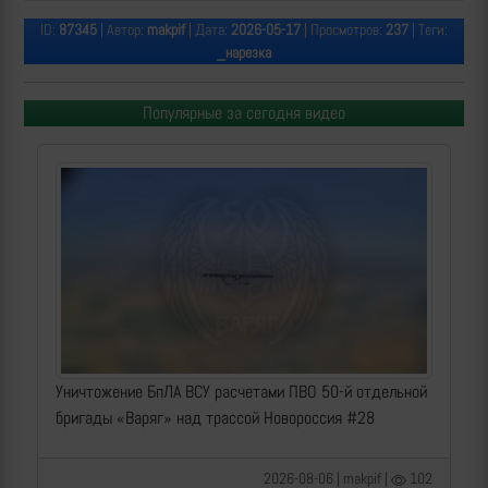
ID:
87345
| Автор:
makpif
| Дата:
2026-05-17
| Просмотров:
237
| Теги:
_нарезка
Популярные за сегодня видео
Уничтожение БпЛА ВСУ расчетами ПВО 50-й отдельной
бригады «Варяг» над трассой Новороссия #28
2026-08-06 | makpif |
102