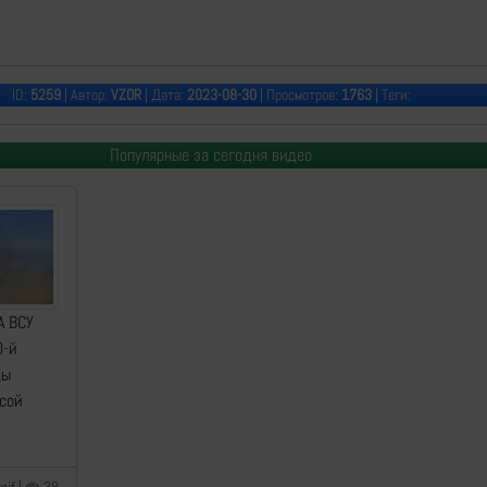
ID:
5259
| Автор:
VZOR
| Дата:
2023-08-30
| Просмотров:
1763
| Теги:
Популярные за сегодня видео
А ВСУ
0-й
ды
сой
pif |
38