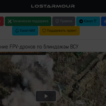
LOSTARMOUR
у
Техническая поддержка
Правила
Канал ТГ
Канал MAX
Поддержать проект
ние FPV-дронов по блиндажам ВСУ
Play