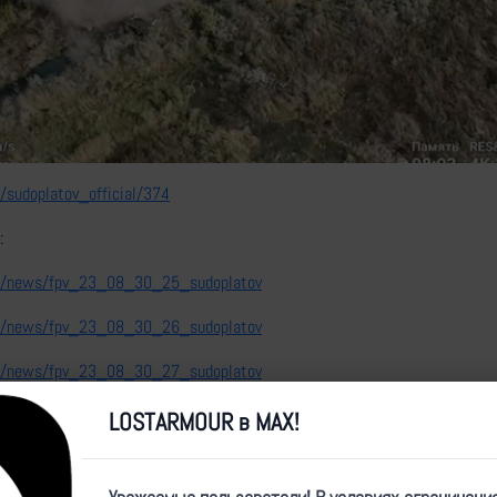
Video
e/sudoplatov_official/374
:
nfo/news/fpv_23_08_30_25_sudoplatov
nfo/news/fpv_23_08_30_26_sudoplatov
nfo/news/fpv_23_08_30_27_sudoplatov
LOSTARMOUR в MAX!
nfo/news/fpv_23_09_13_14_sudoplatov