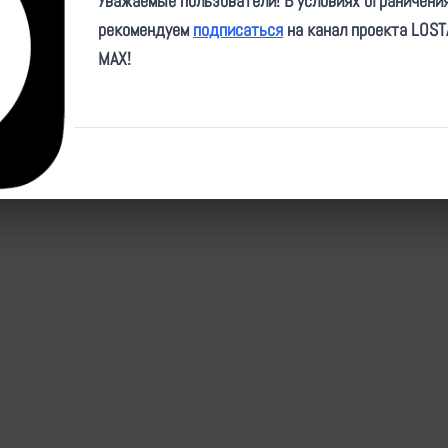
Уважаемые пользователи! В условиях ограничени
nfo/news/fpv_23_09_13_15_sudoplatov
рекомендуем
подписаться
на канал проекта LOS
nfo/news/fpv_23_09_13_16_sudoplatov
MAX!