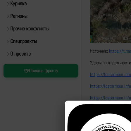
Курилка
Регионы
Прочие конфликты
Спецпроекты
Источник:
https://t.m
О проекте
Удары по отдельности
Помощь фронту
https://lostarmour.i
https://lostarmour.i
https://lostarmour.i
Одинаковая локация:
https://lostarmour.i