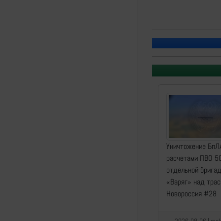
Уничтожение БпЛ
расчетами ПВО 5
отдельной брига
«Варяг» над трас
Новороссия #28
2026-08-06 | mak