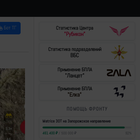
Бот ТГ
Статистика Центра
"Рубикон"
Статистика подразделений
ВБС
Применение БПЛА
"Ланцет"
Применение БПЛА
"Елка"
ПОМОЩЬ ФРОНТУ
Matrice 30T на Запорожское направление
461 400
₽
/
500 000
₽
92
%