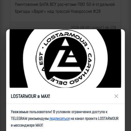
Уничтожение БпЛА ВСУ расчетами ПВО 50-й отдельной
бригады «Варяг» над трассой Новороссия #28
2026-08-06 | makpif |
128
×
LOSTARMOUR в MAX!
Операторы Центра "Рубикон" бьют по целям ВСУ на
Уважаемые пользователи! В условиях ограничения доступа к
Донбассе
TELEGRAM рекомендуем
подписаться
на канал проекта LOSTARMOUR
в мессенджере MAX!
2026-08-06 | makpif |
110