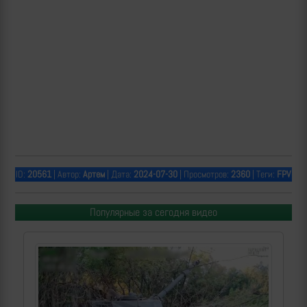
ID:
20561
| Автор:
Артем
| Дата:
2024-07-30
| Просмотров:
2360
| Теги:
FPV
Популярные за сегодня видео