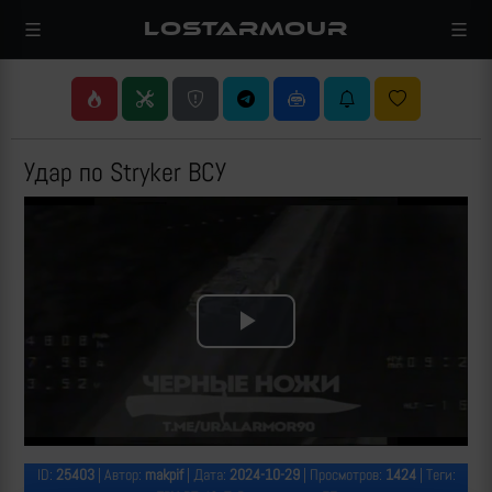
LOSTARMOUR
Удар по Stryker ВСУ
Play
Video
ID:
25403
| Автор:
makpif
| Дата:
2024-10-29
| Просмотров:
1424
| Теги: