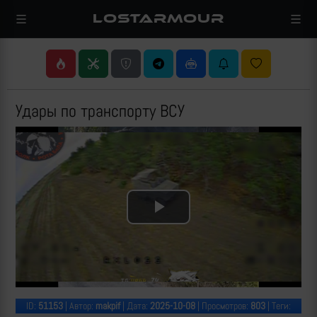
LOSTARMOUR
Удары по транспорту ВСУ
Play
Video
ID:
51153
| Автор:
makpif
| Дата:
2025-10-08
| Просмотров:
803
| Теги: