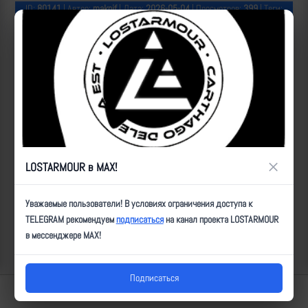
ID:
80141
| Автор:
makpif
| Дата:
2026-05-04
| Просмотров:
399
| Теги:
Популярные за сегодня видео
×
LOSTARMOUR в MAX!
Уважаемые пользователи! В условиях ограничения доступа к
TELEGRAM рекомендуем
подписаться
на канал проекта LOSTARMOUR
в мессенджере MAX!
Подписаться
Lostarmour | Carthago Delenda Est | 2014-2026