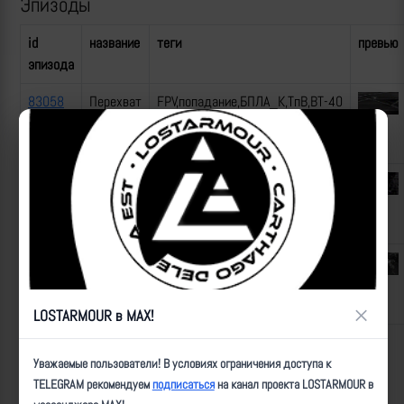
Эпизоды
id
название
теги
превью
эпизода
83058
Перехват
FPV,попадание,БПЛА_К,ТпВ,ВТ-40
"Бабы-
Яги" ВСУ
83056
Перехват
FPV,попадание,БПЛА_К,ТпВ,ВТ-40
"Бабы-
Яги" ВСУ
83057
Перехват
FPV,попадание,БПЛА_К,ТпВ,ВТ-40
"Бабы-
Яги" ВСУ
×
LOSTARMOUR в MAX!
ID:
83055
| Автор:
makpif
| Дата:
2026-05-03
| Просмотров:
193
| Теги:
Уважаемые пользователи! В условиях ограничения доступа к
_нарезка
TELEGRAM рекомендуем
подписаться
на канал проекта LOSTARMOUR в