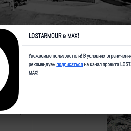
Video
LOSTARMOUR в MAX!
Уважаемые пользователи! В условиях ограничени
рекомендуем
подписаться
на канал проекта LOS
ие
теги
превью
MAX!
о транспорту ВСУ
FPV,попадание,автотранспорт,ВТ-40
о транспорту ВСУ
FPV,попадание,автотранспорт,ВТ-40