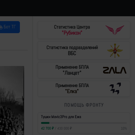
Бот ТГ
Статистика Центра
"Рубикон"
Статистика подразделений
ВБС
Применение БПЛА
"Ланцет"
Применение БПЛА
"Елка"
ПОМОЩЬ ФРОНТУ
Тушки Mavic3Pro для Ежа
42 700
₽
/
430 000
₽
10
%