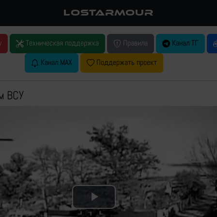
LOSTARMOUR
у
Техническая поддержка
Правила
Канал ТГ
Канал MAX
Поддержать проект
м ВСУ
Play