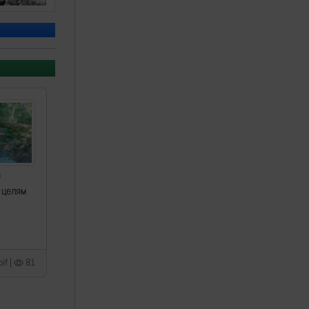
а
 целям
if |
81