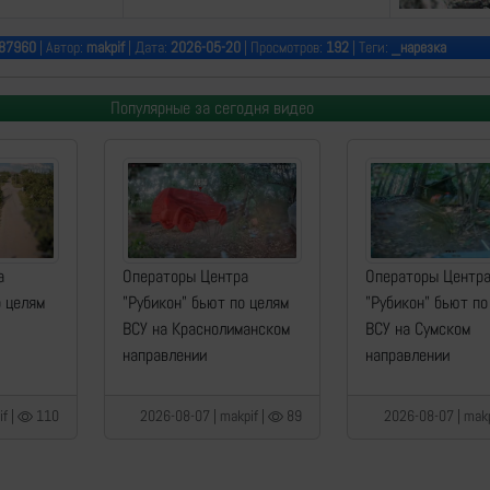
87960
| Автор:
makpif
| Дата:
2026-05-20
| Просмотров:
192
| Теги:
_нарезка
Популярные за сегодня видео
а
Операторы Центра
Операторы Центр
о целям
"Рубикон" бьют по целям
"Рубикон" бьют по
ВСУ на Краснолиманском
ВСУ на Сумском
направлении
направлении
f |
110
2026-08-07 | makpif |
89
2026-08-07 | makp