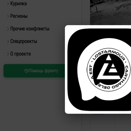
Курилка
Регионы
Прочие конфликты
Спецпроекты
О проекте
Эпизоды
id эпизода
назван
Помощь фронту
87961
Удар п
87962
Удар п