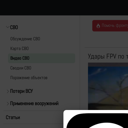
Помочь фронт
СВО
Обсуждение СВО
Карта СВО
Удары FPV по 
Видео СВО
Cводки СВО
Поражение объектов
Потери ВСУ
Применение вооружений
Статьи