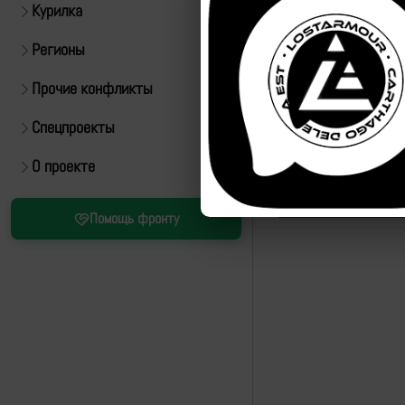
Курилка
Регионы
Прочие конфликты
Спецпроекты
О проекте
Помощь фронту