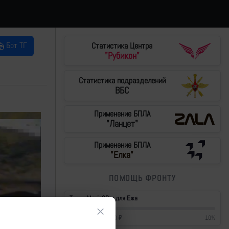
Бот ТГ
Статистика Центра
"Рубикон"
Статистика подразделений
ВБС
Применение БПЛА
"Ланцет"
Применение БПЛА
"Елка"
ПОМОЩЬ ФРОНТУ
Тушки Mavic3Pro для Ежа
×
42 700
₽
/
430 000
₽
10
%