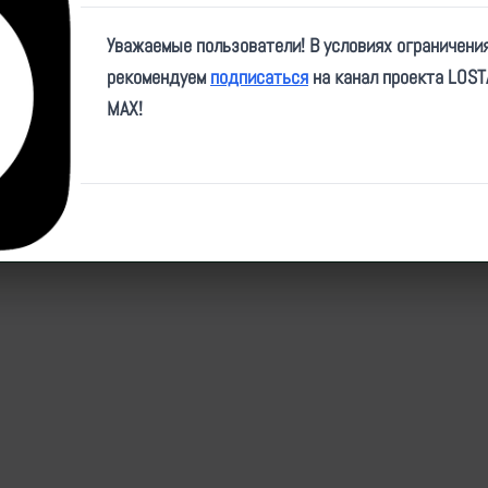
Video
Уважаемые пользователи! В условиях ограничени
рекомендуем
подписаться
на канал проекта LOS
MAX!
ID:
21747
| Автор:
makpif
| Дата:
2024-08-30
| Просмотров:
1048
| Теги:
Популярные за сегодня видео