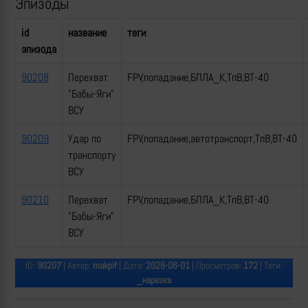
Эпизоды
id
название
теги
эпизода
90208
Перехват
FPV,попадание,БПЛА_К,ТпВ,ВТ-40
"Бабы-Яги"
ВСУ
90209
Удар по
FPV,попадание,автотранспорт,ТпВ,ВТ-40
транспорту
ВСУ
90210
Перехват
FPV,попадание,БПЛА_К,ТпВ,ВТ-40
"Бабы-Яги"
ВСУ
ID:
90207
| Автор:
makpif
| Дата:
2026-06-01
| Просмотров:
172
| Теги:
_нарезка