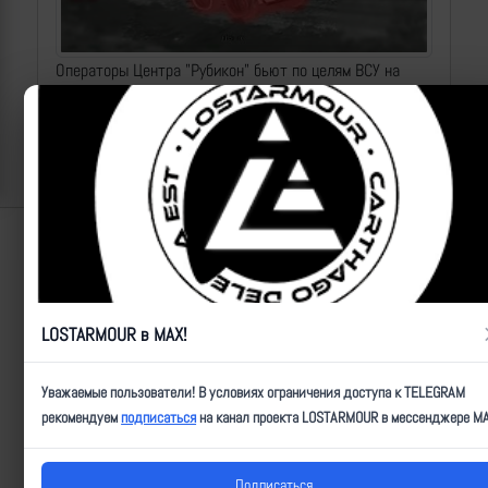
Операторы Центра "Рубикон" бьют по целям ВСУ на
Донбассе
2026-08-06 | makpif |
113
Lostarmour | Carthago Delenda Est | 2014-2026
LOSTARMOUR в MAX!
Уважаемые пользователи! В условиях ограничения доступа к TELEGRAM
рекомендуем
подписаться
на канал проекта LOSTARMOUR в мессенджере MA
Подписаться