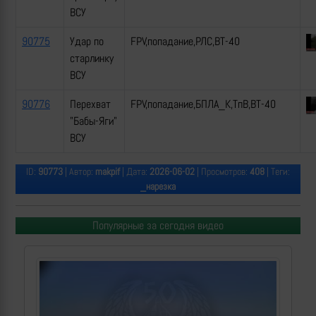
ВСУ
90775
Удар по
FPV,попадание,РЛС,ВТ-40
старлинку
ВСУ
90776
Перехват
FPV,попадание,БПЛА_К,ТпВ,ВТ-40
"Бабы-Яги"
ВСУ
ID:
90773
| Автор:
makpif
| Дата:
2026-06-02
| Просмотров:
408
| Теги:
_нарезка
Популярные за сегодня видео