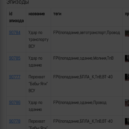
Эпизоды
id
название
теги
п
эпизода
90784
Удар по
FPV,попадание,автотранспорт,Провод
транспорту
ВСУ
90785
Удар по
FPV,попадание,здание,Молния,ТпВ
зданию
90777
Перехват
FPV,попадание,БПЛА_К,ТпВ,ВТ-40
"Бабы-Яги"
ВСУ
90786
Удар по
FPV,попадание,здание,Провод
зданию
90778
Перехват
FPV,попадание,БПЛА_К,ТпВ,ВТ-40
"Бабы-Яги"