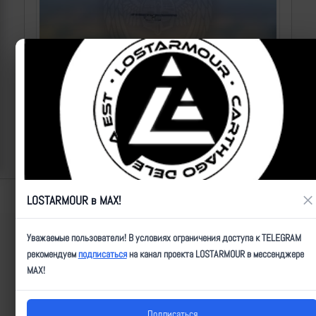
Уничтожение БпЛА ВСУ расчетами ПВО 50-й отдельной
бригады «Варяг» над трассой Новороссия #28
2026-08-06 | makpif |
37
Lostarmour | Carthago Delenda Est | 2014-2026
×
LOSTARMOUR в MAX!
Уважаемые пользователи! В условиях ограничения доступа к TELEGRAM
рекомендуем
подписаться
на канал проекта LOSTARMOUR в мессенджере
MAX!
Подписаться