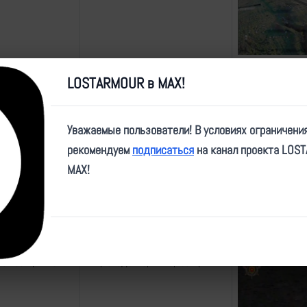
по позиции ВСУ
FPV,попадание,ВТ-40,позиция
LOSTARMOUR в MAX!
Уважаемые пользователи! В условиях ограничени
рекомендуем
подписаться
на канал проекта LOS
по позиции ВСУ
FPV,попадание,ВТ-40,позиция
MAX!
по позиции ВСУ
FPV,попадание,ВТ-40,позиция