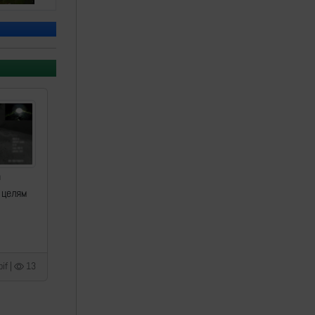
а
 целям
if |
13