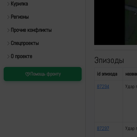
Курилка
Регионы
Прочие конфликты
Спецпроекты
О проекте
Эпизоды
id эпизода
назва
Помощь фронту
87294
Удар 
87297
Удар 