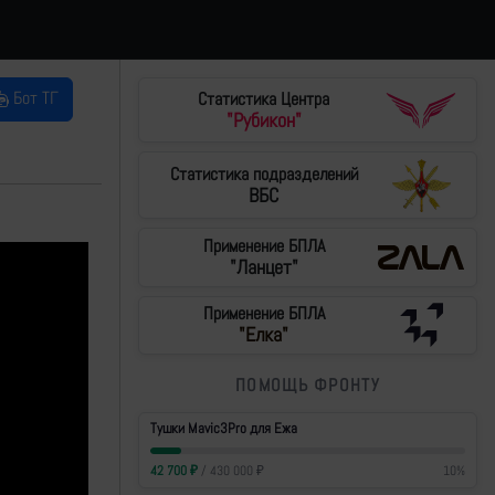
Бот ТГ
Статистика Центра
"Рубикон"
Статистика подразделений
ВБС
Применение БПЛА
"Ланцет"
Применение БПЛА
"Елка"
ПОМОЩЬ ФРОНТУ
Тушки Mavic3Pro для Ежа
42 700
₽
/
430 000
₽
10
%