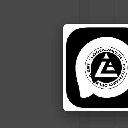
87298
Удар 
87299
Удар 
87300
Удар 