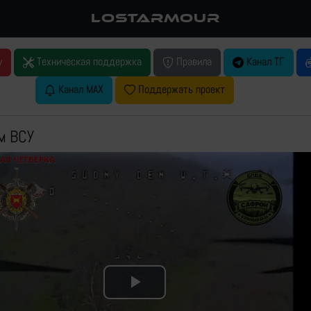
LOSTARMOUR
у
Техническая поддержка
Правила
Канал ТГ
Канал MAX
Поддержать проект
м ВСУ
Play