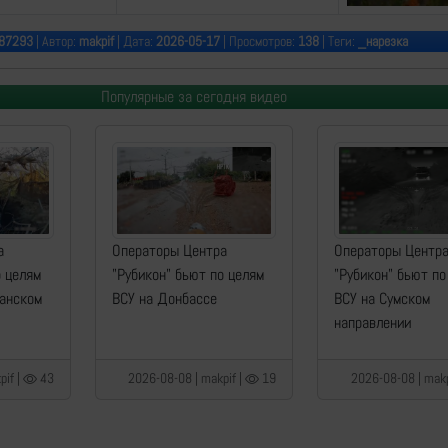
87293
| Автор:
makpif
| Дата:
2026-05-17
| Просмотров:
138
| Теги:
_нарезка
Популярные за сегодня видео
а
Операторы Центра
Операторы Центр
о целям
"Рубикон" бьют по целям
"Рубикон" бьют по
манском
ВСУ на Донбассе
ВСУ на Сумском
направлении
pif |
43
2026-08-08 | makpif |
19
2026-08-08 | makp