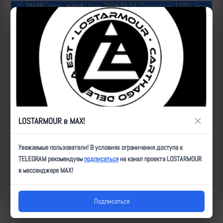
ID:
28428
| Автор:
makpif
| Дата:
2024-12-14
| Просмотров:
1102
| Теги:
Популярные за сегодня видео
×
LOSTARMOUR в MAX!
Уважаемые пользователи! В условиях ограничения доступа к
TELEGRAM рекомендуем
подписаться
на канал проекта LOSTARMOUR
в мессенджере MAX!
Подписаться
Lostarmour | Carthago Delenda Est | 2014-2026