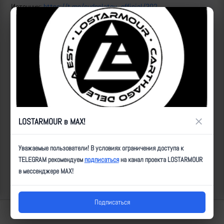
Источник:
https://t.me/sudoplatov_official/302
Все удары:
https://lostarmour.info/news/udari-fpv-2770
ID:
6793
| Автор:
ultz
| Дата:
2023-08-18
| Просмотров:
694
| Теги:
FPV, ЛБ,
попадание, ВТ-40
Популярные за сегодня видео
×
LOSTARMOUR в MAX!
Уважаемые пользователи! В условиях ограничения доступа к
TELEGRAM рекомендуем
подписаться
на канал проекта LOSTARMOUR
в мессенджере MAX!
Подписаться
Lostarmour | Carthago Delenda Est | 2014-2026