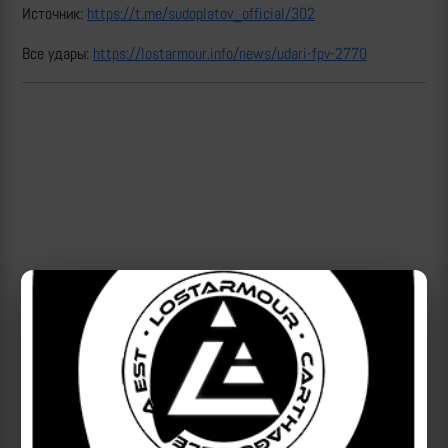
Источник:
https://t.me/sudoplatov_official/302
Все удары:
https://lostarmour.info/news/udari-fpv-2770