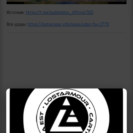
Источник:
https://t.me/sudoplatov_official/302
Все удары:
https://lostarmour.info/news/udari-fpv-2770