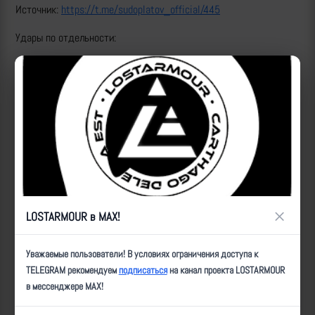
Источник:
https://t.me/sudoplatov_official/445
Удары по отдельности:
https://lostarmour.info/news/fpv_23_09_08_03_sudoplatov
https://lostarmour.info/news/fpv_23_09_08_04_sudoplatov
https://lostarmour.info/news/fpv_23_09_08_05_sudoplatov
https://lostarmour.info/news/fpv_23_09_08_06_sudoplatov
https://lostarmour.info/news/fpv_23_09_08_07_sudoplatov
https://lostarmour.info/news/fpv_23_09_08_08_sudoplatov
×
LOSTARMOUR в MAX!
https://lostarmour.info/news/fpv_23_09_08_09_sudoplatov
Уважаемые пользователи! В условиях ограничения доступа к
ID:
5737
| Автор:
ultz
| Дата:
2023-09-08
| Просмотров:
2133
| Теги:
TELEGRAM рекомендуем
подписаться
на канал проекта LOSTARMOUR
в мессенджере MAX!
Популярные за сегодня видео