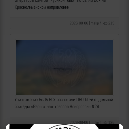
Операторы Центра "Рубикон" бьют по целям ВСУ на
Краснолиманском направлении
2026-08-06 | makpif |
219
Уничтожение БпЛА ВСУ расчетами ПВО 50-й отдельной
бригады «Варяг» над трассой Новороссия #28
2026-08-06 | makpif |
126