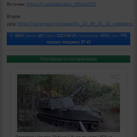
Источник:
https://t.me/sudoplatov_official/533
Второй
удар:
https://lostarmour.info/news/fpv_23_09_25_10_sudoplatov
ID:
6625
| Автор:
ultz
| Дата:
2023-09-25
| Просмотров:
2633
| Теги:
FPV,
позиция, попадание, ВТ-40
Популярные за сегодня видео