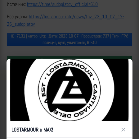
Источник:
https://t.me/sudoplatov_official/610
Все удары:
https://lostarmour.info/news/fpv_23_10_07_17-
26_sudoplatov
ID:
7131
| Автор:
ultz
| Дата:
2023-10-07
| Просмотров:
737
| Теги:
FPV,
позиция, кунг, уничтожен, ВТ-40
Популярные за сегодня видео
×
LOSTARMOUR в MAX!