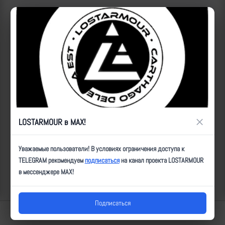
Все удары:
https://lostarmour.info/news/fpv_23_10_15_10-
22_sudoplatov
ID:
7497
| Автор:
ultz
| Дата:
2023-10-15
| Просмотров:
619
| Теги:
FPV,
позиция, попадание, ВТ-40
Популярные за сегодня видео
×
LOSTARMOUR в MAX!
Уважаемые пользователи! В условиях ограничения доступа к
TELEGRAM рекомендуем
подписаться
на канал проекта LOSTARMOUR
в мессенджере MAX!
Подписаться
Lostarmour | Carthago Delenda Est | 2014-2026