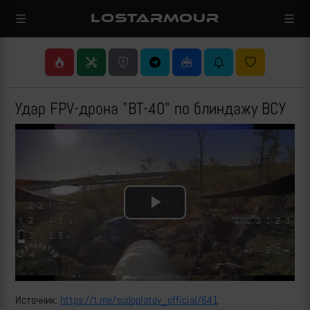
LOSTARMOUR
Удар FPV-дрона "ВТ-40" по блиндажу ВСУ
Play
Video
Источник:
https://t.me/sudoplatov_official/641