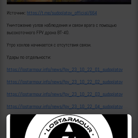
Источник:
https://t.me/sudoplatov_official/664
Уничтожение узлов наблюдения и связи врага с помощью
высокоточного FPV дрона ВТ-40.
Утро хохлов начинается с отсутствия связи.
Удары по отдельности:
https://lostarmour.info/news/fpv_23_10_22_01_sudoplatov
https://lostarmour.info/news/fpv_23_10_22_02_sudoplatov
https://lostarmour.info/news/fpv_23_10_22_03_sudoplatov
https://lostarmour.info/news/fpv_23_10_22_04_sudoplatov
https://lostarmour.info/news/fpv_23_10_22_05_sudoplatov
https://lostarmour.info/news/fpv_23_10_22_06_sudoplatov