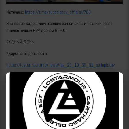
Источник:
https://t.me/sudoplatov_official/703
Эпические кадры уничтожения живой силы и техники врага
высокоточным FPV дроном ВТ-40
СУДНЫЙ ДЕНЬ
Удары по отдельности:
https://lostarmour.info/news/fpv_23_10_30_01_sudoplatov
https://lostarmour.info/news/fpv_23_10_30_02_sudoplatov
https://lostarmour.info/news/fpv_23_10_30_03_sudoplatov
https://lostarmour.info/news/fpv_23_10_30_04_sudoplatov
https://lostarmour.info/news/fpv_23_10_30_05_sudoplatov
https://lostarmour.info/news/fpv_23_10_30_06_sudoplatov