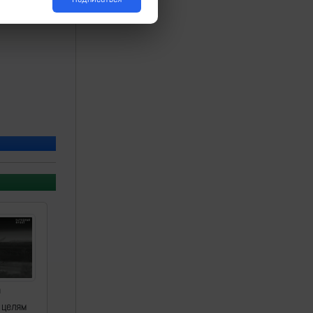
а
 целям