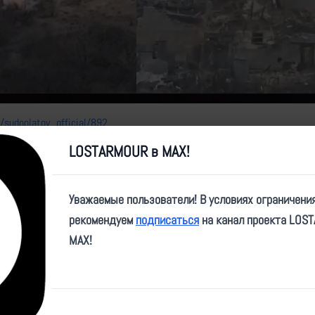
Video
e/sudoplatov_official/892
LOSTARMOUR в MAX!
должают наводить ужас на позиции врага.
ния врага высокоточными дронами камикадзе ВТ-40.
Уважаемые пользователи! В условиях ограничени
рекомендуем
подписаться
на канал проекта LOS
:
MAX!
nfo/news/fpv_23_12_12_02_sudoplatov
nfo/news/fpv_23_12_12_03_sudoplatov