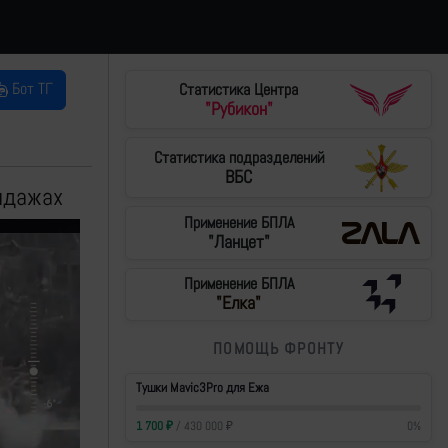
Бот ТГ
Статистика Центра
"Рубикон"
Статистика подразделений
ВБС
индажах
Применение БПЛА
"Ланцет"
Применение БПЛА
"Елка"
ПОМОЩЬ ФРОНТУ
Тушки Mavic3Pro для Ежа
1 700
₽
/
430 000
₽
0
%