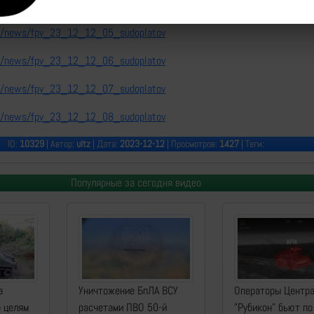
nfo/news/fpv_23_12_12_04_sudoplatov
nfo/news/fpv_23_12_12_05_sudoplatov
nfo/news/fpv_23_12_12_06_sudoplatov
nfo/news/fpv_23_12_12_07_sudoplatov
nfo/news/fpv_23_12_12_08_sudoplatov
ID:
10329
| Автор:
ultz
| Дата:
2023-12-12
| Просмотров:
1427
| Теги:
Популярные за сегодня видео
а
Уничтожение БпЛА ВСУ
Операторы Центр
о целям
расчетами ПВО 50-й
"Рубикон" бьют по