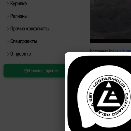
Курилка
Регионы
Прочие конфликты
Спецпроекты
Источник:
https://t.m
О проекте
FPV пилоты ВС РФ про
Помощь фронту
Новые кадры уничтоже
СУДНЫЙ ДЕНЬ
Удары по отдельности
https://lostarmour.i
https://lostarmour.i