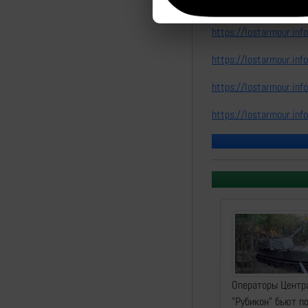
https://lostarmour.i
https://lostarmour.i
https://lostarmour.i
https://lostarmour.i
https://lostarmour.i
Операторы Центр
"Рубикон" бьют п