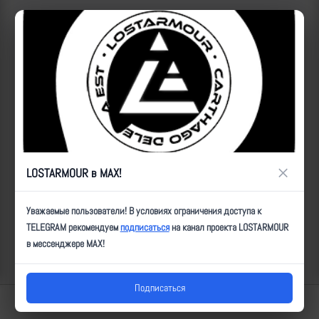
Все удары:
https://lostarmour.info/news/fpv_23_12_26_01-
08_sudoplatov
ID:
11102
| Автор:
ultz
| Дата:
2023-12-26
| Просмотров:
704
| Теги:
FPV, позиция, попадание, ВТ-40
Популярные за сегодня видео
×
LOSTARMOUR в MAX!
Уважаемые пользователи! В условиях ограничения доступа к
TELEGRAM рекомендуем
подписаться
на канал проекта LOSTARMOUR
в мессенджере MAX!
Подписаться
Lostarmour | Carthago Delenda Est | 2014-2026