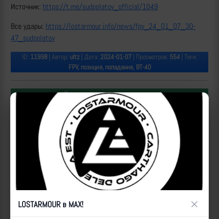
Источник:
https://t.me/sudoplatov_official/1049
Все удары:
https://lostarmour.info/news/fpv_24_01_07_30-
47_sudoplatov
ID:
11998
| Автор:
ultz
| Дата:
2024-01-07
| Просмотров:
554
| Теги:
FPV, позиция, попадание, ВТ-40
Популярные за сегодня видео
×
LOSTARMOUR в MAX!