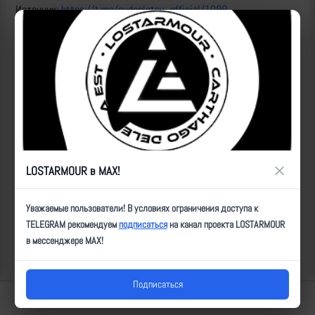
Источник:
https://t.me/sudoplatov_official/1099
Все удары:
https://lostarmour.info/news/fpv_24_01_13_01-
13_sudoplatov
ID:
12411
| Автор:
ultz
| Дата:
2024-01-13
| Просмотров:
646
| Теги:
FPV, здание, попадание, ВТ-40
Популярные за сегодня видео
×
LOSTARMOUR в MAX!
Уважаемые пользователи! В условиях ограничения доступа к
TELEGRAM рекомендуем
подписаться
на канал проекта LOSTARMOUR
в мессенджере MAX!
Подписаться
Lostarmour | Carthago Delenda Est | 2014-2026