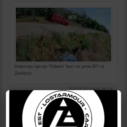
Операторы Центра "Рубикон" бьют по целям ВСУ на
Донбассе
2026-08-10 | makpif |
174