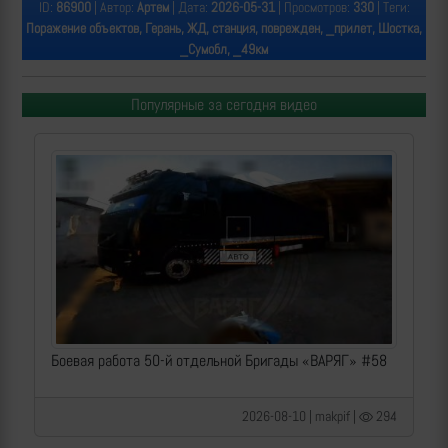
ID:
86900
| Автор:
Артем
| Дата:
2026-05-31
| Просмотров:
330
| Теги:
Поражение объектов, Герань, ЖД, станция, поврежден, _прилет, Шостка,
_Сумобл, _49км
Популярные за сегодня видео
Боевая работа 50-й отдельной Бригады «ВАРЯГ» #58
2026-08-10 | makpif |
294